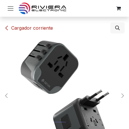
Ir al contenido
​​Cargador corriente