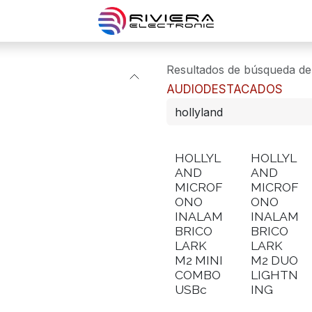
Resultados de búsqueda d
AUDIO
DESTACADOS
HOLLYL
HOLLYL
AND
AND
MICROF
MICROF
ONO
ONO
INALAM
INALAM
BRICO
BRICO
LARK
LARK
M2 MINI
M2 DUO
COMBO
LIGHTN
USBc
ING