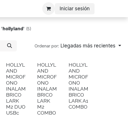
Iniciar sesión
e
'
hollyland
'
(5)
Llegadas más recientes
Ordenar por:
HOLLYL
HOLLYL
HOLLYL
AND
AND
AND
MICROF
MICROF
MICROF
ONO
ONO
ONO
INALAM
INALAM
INALAM
BRICO
BRICO
BRICO
LARK
LARK
LARK A1
M2 DUO
M2
COMBO
USBc
COMBO