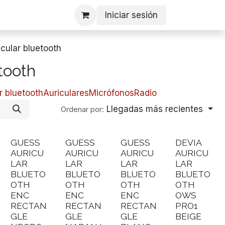
Iniciar sesión
icular bluetooth
etooth
ar bluetooth
​Auriculares
Micrófonos
Radio
Llegadas más recientes
Ordenar por:
GUESS
GUESS
GUESS
DEVIA
AURICU
AURICU
AURICU
AURICU
LAR
LAR
LAR
LAR
BLUETO
BLUETO
BLUETO
BLUETO
OTH
OTH
OTH
OTH
ENC
ENC
ENC
OWS
RECTAN
RECTAN
RECTAN
PRO1
GLE
GLE
GLE
BEIGE