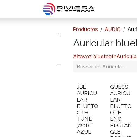
Productos
AUDIO
​Aur
​Auricular blu
​​Altavoz bluetooth
​Auricul
JBL
GUESS
AURICU
AURICU
LAR
LAR
BLUETO
BLUETO
OTH
OTH
TUNE
ENC
720BT
RECTAN
AZUL
GLE