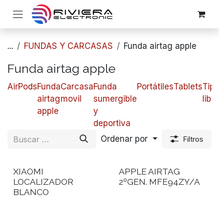
Ir al contenido
...
FUNDAS Y CARCASAS
Funda airtag apple
Funda airtag apple
AirPods
Funda
​​Carcasa
​​Funda
Portátiles
Tablets
Tip
airtag
movil
sumergible
libro
apple
y
deportiva
Ordenar por
Filtros
XIAOMI
APPLE AIRTAG
LOCALIZADOR
2ºGEN. MFE94ZY/A
BLANCO