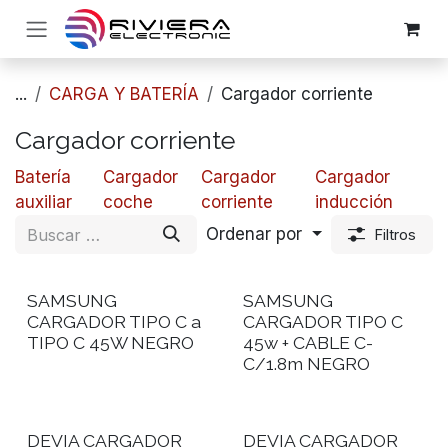
Ir al contenido
...
CARGA Y BATERÍA
​​Cargador corriente
​​Cargador corriente
​Batería
​​Cargador
​​Cargador
​​Cargador
auxiliar
coche
corriente
inducción
Ordenar por
Filtros
SAMSUNG
SAMSUNG
CARGADOR TIPO C a
CARGADOR TIPO C
TIPO C 45W NEGRO
45w + CABLE C-
C/1.8m NEGRO
DEVIA CARGADOR
DEVIA CARGADOR