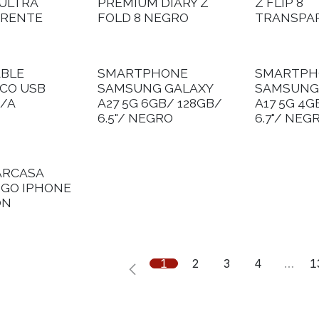
 ULTRA
PREMIUM DIARY Z
Z FLIP 8
RENTE
FOLD 8 NEGRO
TRANSPA
ABLE
SMARTPHONE
SMARTPH
CO USB
SAMSUNG GALAXY
SAMSUNG
/A
A27 5G 6GB/ 128GB/
A17 5G 4G
6.5"/ NEGRO
6.7"/ NEG
ARCASA
OGO IPHONE
ON
1
2
3
4
…
1