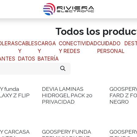
Todos los produc
OLERAS
CABLES
CARGA
CONECTIVIDAD
CUIDADO
DES
Y
Y
Y REDES
PERSONAL
ANTES
DATOS
BATERÍA
 funda
DEVIA LAMINAS
GOOSPER
LAXY Z FLIP
HIDROGEL PACK 20
FARD Z FO
PRIVACIDAD
NEGRO
Y CARCASA
GOOSPERY FUNDA
GOOSPER