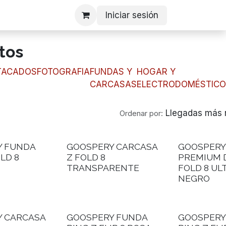
Iniciar sesión
tos
TACADOS
FOTOGRAFIA
FUNDAS Y
HOGAR Y
CARCASAS
ELECTRODOMÉSTICO
Llegadas más 
Ordenar por:
Y FUNDA
GOOSPERY CARCASA
GOOSPERY
LD 8
Z FOLD 8
PREMIUM D
TRANSPARENTE
FOLD 8 UL
NEGRO
Y CARCASA
GOOSPERY FUNDA
GOOSPERY