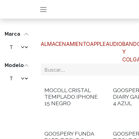
Ir al contenido
Marca
ALMACENAMIENTO
APPLE
AUDIO
BAND
Y
COLG
Modelo
MOCOLL CRISTAL
GOOSPERY
TEMPLADO IPHONE
DIARY GA
15 NEGRO
4 AZUL
GOOSPERY FUNDA
GOOSPER