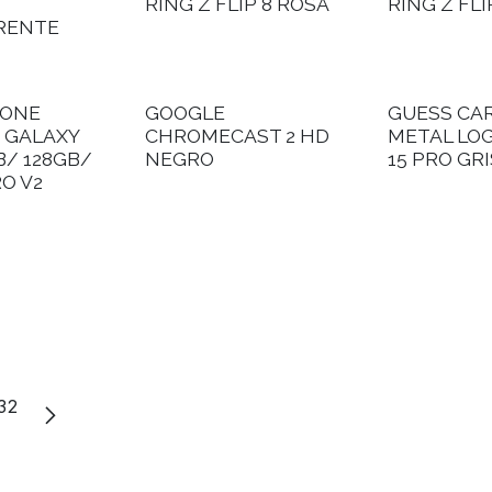
RING Z FLIP 8 ROSA
RING Z FL
RENTE
ONE
GOOGLE
GUESS CA
 GALAXY
CHROMECAST 2 HD
METAL LO
B/ 128GB/
NEGRO
15 PRO GRI
RO V2
32