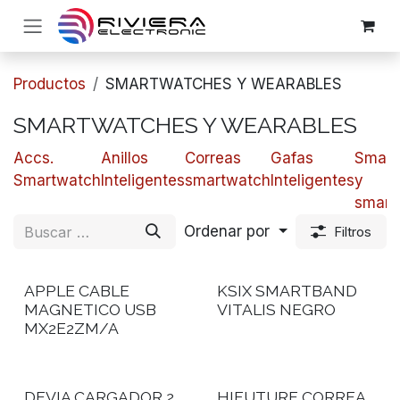
Ir al contenido
Productos
SMARTWATCHES Y WEARABLES
SMARTWATCHES Y WEARABLES
​​Accs.
Anillos
​Correas
Gafas
Smart
Smartwatch
Inteligentes
smartwatch
Inteligentes
y
smart
Ordenar por
Filtros
APPLE CABLE
KSIX SMARTBAND
MAGNETICO USB
VITALIS NEGRO
MX2E2ZM/A
DEVIA CARGADOR 2
HIFUTURE CORREA