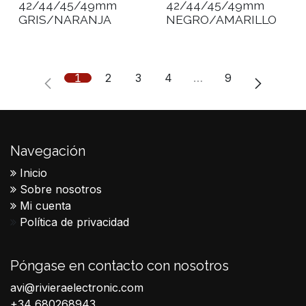
42/44/45/49mm
42/44/45/49mm
GRIS/NARANJA
NEGRO/AMARILLO
1
2
3
4
…
9
Navegación
Inicio
Sobre nosotros
Mi cuenta
Política de privacidad
Póngase en contacto con nosotros
avi@rivieraelectronic.com
+34 680268943