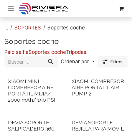
Ir al contenido
...
SOPORTES
Soportes coche
Soportes coche
​​Palo selfie
Soportes coche
​​Tripodes
Ordenar por
Filtros
XIAOMI MINI
XIAOMI COMPRESOR
COMPRESOR AIRE
AIRE PORTÁTIL AIR
PORTÁTIL MIJIA/
PUMP 2
2000 mAh/ 150 PSI
DEVIA SOPORTE
DEVIA SOPORTE
SALPICADERO 360
REJILLA PARA MOVIL