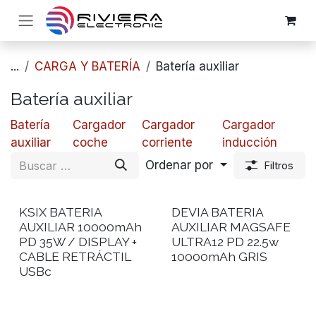
Ir al contenido
...
CARGA Y BATERÍA
​Batería auxiliar
​Batería auxiliar
​Batería
​​Cargador
​​Cargador
​​Cargador
auxiliar
coche
corriente
inducción
Ordenar por
Filtros
KSIX BATERIA
DEVIA BATERIA
AUXILIAR 10000mAh
AUXILIAR MAGSAFE
PD 35W / DISPLAY +
ULTRA12 PD 22.5w
CABLE RETRÁCTIL
10000mAh GRIS
USBc