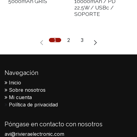
5000mAh GRIS
10000mAh / PD
22,5W / USBc /
SOPORTE
1
2
3
Navegación
Inicio
Sobre nosotros
Mi cuenta
Política de privacidad
Póngase en contacto con nosotros
avi@rivieraelectronic.com