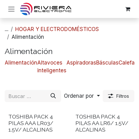
Ir al contenido
...
HOGAR Y ELECTRODOMÉSTICOS
Alimentación
Alimentación
Alimentación
Altavoces
Aspiradoras
Básculas
Calefac
inteligentes
Ordenar por
Filtros
TOSHIBA PACK 4
TOSHIBA PACK 4
PILAS AAA LR03/
PILAS AA LR6/ 1.5V/
1.5V/ ALCALINAS
ALCALINAS