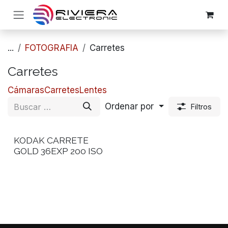
Ir al contenido
...
FOTOGRAFIA
Carretes
Carretes
Cámaras
Carretes
​Lentes
Ordenar por
Filtros
KODAK CARRETE
GOLD 36EXP 200 ISO