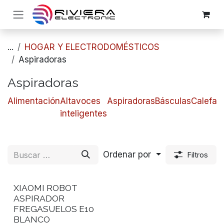
Ir al contenido
...
HOGAR Y ELECTRODOMÉSTICOS
Aspiradoras
Aspiradoras
Alimentación
Altavoces
Aspiradoras
Básculas
Calefac
inteligentes
Ordenar por
Filtros
XIAOMI ROBOT
ASPIRADOR
FREGASUELOS E10
BLANCO