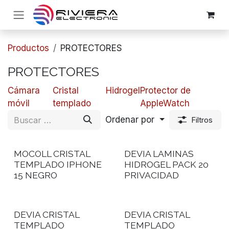
Ir al contenido
Productos
PROTECTORES
PROTECTORES
Cámara
​​Cristal
Hidrogel
Protector de
móvil
templado
AppleWatch
Ordenar por
Filtros
MOCOLL CRISTAL
DEVIA LAMINAS
TEMPLADO IPHONE
HIDROGEL PACK 20
15 NEGRO
PRIVACIDAD
DEVIA CRISTAL
DEVIA CRISTAL
TEMPLADO
TEMPLADO