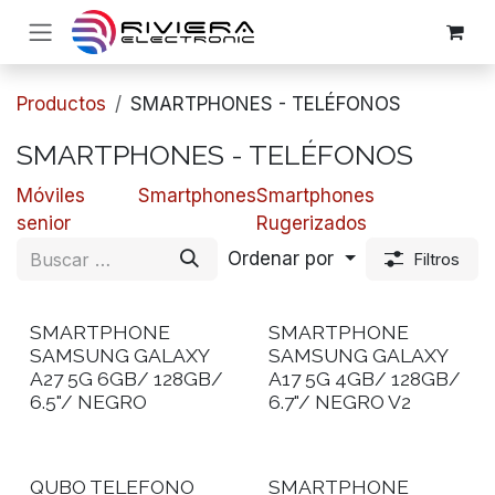
Ir al contenido
Productos
SMARTPHONES - TELÉFONOS
SMARTPHONES - TELÉFONOS
Móviles
Smartphones
Smartphones
senior
Rugerizados
Ordenar por
Filtros
SMARTPHONE
SMARTPHONE
SAMSUNG GALAXY
SAMSUNG GALAXY
A27 5G 6GB/ 128GB/
A17 5G 4GB/ 128GB/
6.5"/ NEGRO
6.7"/ NEGRO V2
QUBO TELEFONO
SMARTPHONE