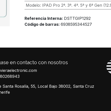
Modelo
:
IPAD Pro 2ª. 3ª. 4ª. 5ª y 6ª Gen (12.9
Referencia Interna:
DSTTGIP1292
Código de barras:
6938595344527
ase en contacto con nosotros
ivieraelectronic.com
680268943
e Santa Rosalía, 55, Local Bajo 38002, Santa Cruz
nerife