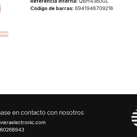
Referencia Interna:
QBH4380GL
Código de barras:
6941948709218
ase en contacto con nosotros
ivieraelectronic.com
680268943