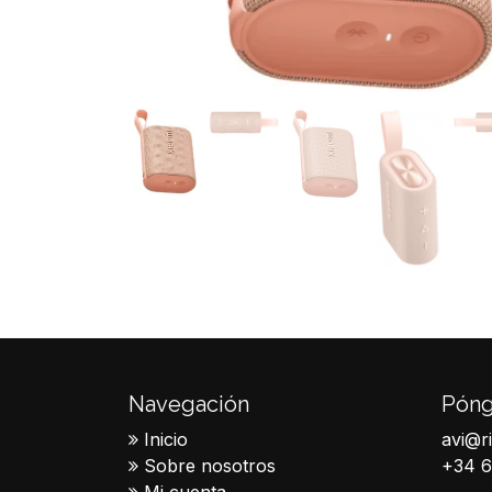
Navegación
Póng
Inicio
avi@r
Sobre nosotros
+34 