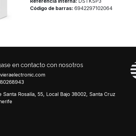
Referencia Interna:
DSTKSP3
Código de barras:
6942297102064
ase en contacto con nosotros
ivieraelectronic.com
680268943
e Santa Rosalía, 55, Local Bajo 38002, Santa Cruz
nerife