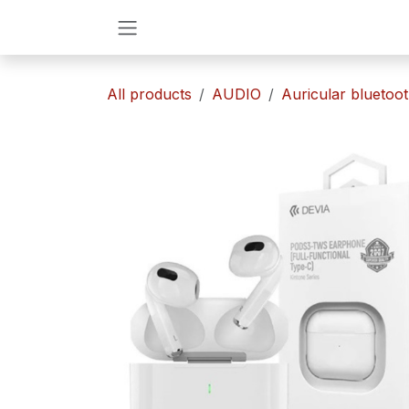
Ir al contenido
All products
AUDIO
​Auricular bluetoo