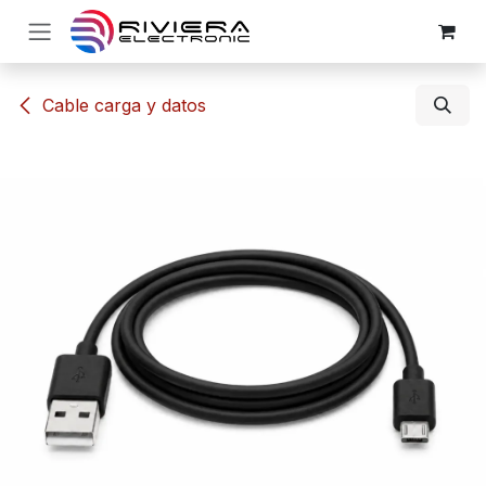
Ir al contenido
​​Cable carga y datos