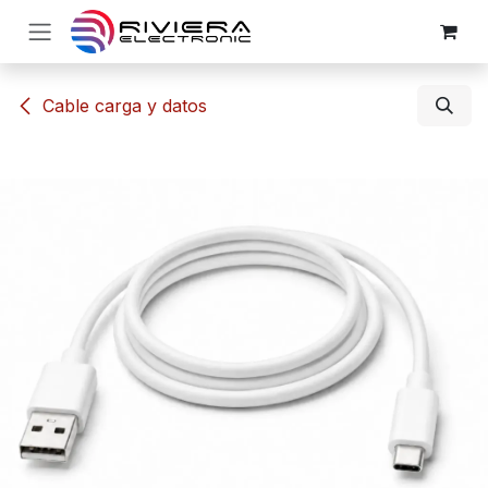
Ir al contenido
​​Cable carga y datos