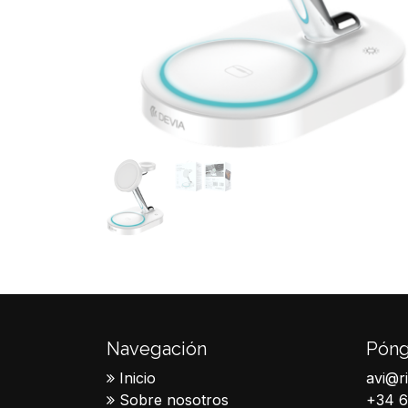
Navegación
Póng
Inicio
avi@r
Sobre nosotros
+34 