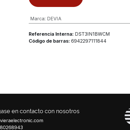
Marca
:
DEVIA
Referencia Interna:
DST3IN1BWCM
Código de barras:
6942297111844
ase en contacto con nosotros
ivieraelectronic.com
680268943