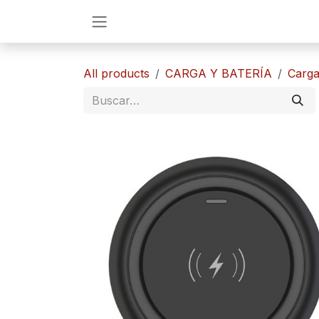
Ir al contenido
All products
CARGA Y BATERÍA
​​Car