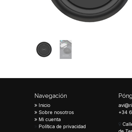
Navegación
Póng
Inicio
avi@r
Sobre nosotros
+34 
Mi cuenta
Call
Política de privacidad
de Te