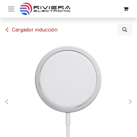
Ir al contenido
​​Cargador inducción