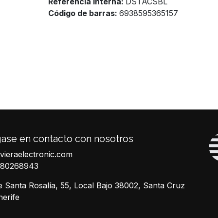
Referencia Interna:
DSTACSBL
Código de barras:
6938595365157
ase en contacto con nosotros
ivieraelectronic.com
680268943
e Santa Rosalía, 55, Local Bajo 38002, Santa Cruz
nerife