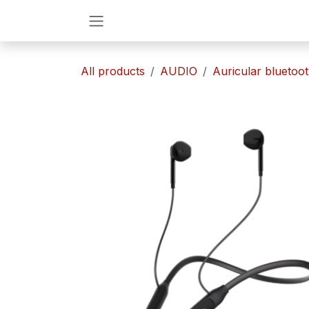
Ir al contenido
All products
AUDIO
​Auricular bluetoo