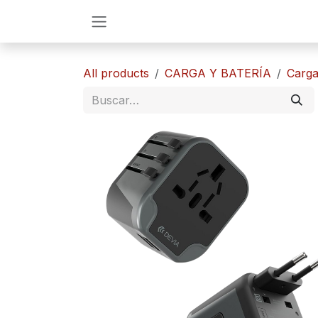
Ir al contenido
All products
CARGA Y BATERÍA
​​Carg