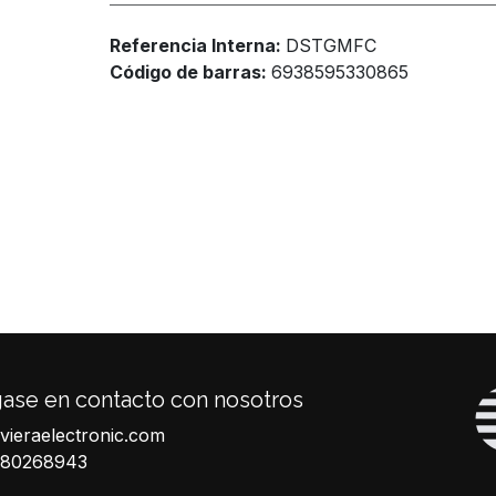
Referencia Interna:
DSTGMFC
Código de barras:
6938595330865
ase en contacto con nosotros
ivieraelectronic.com
680268943