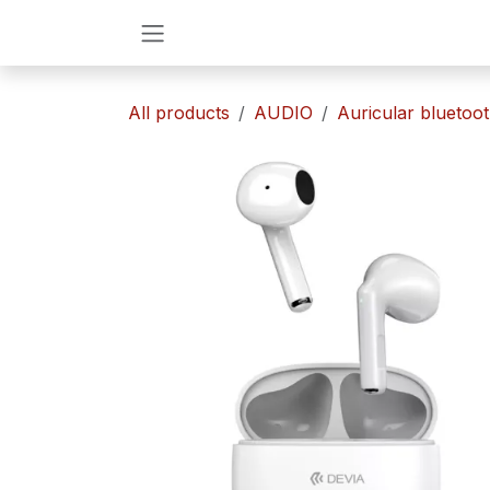
Ir al contenido
All products
AUDIO
​Auricular bluetoo