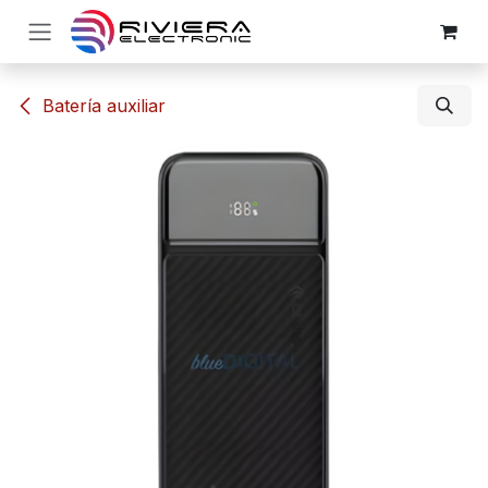
Ir al contenido
​Batería auxiliar