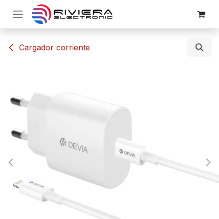
Ir al contenido
​​Cargador corriente