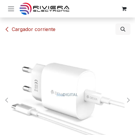
Ir al contenido
​​Cargador corriente