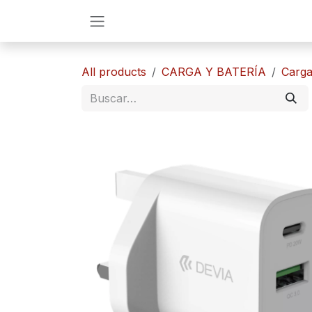
Ir al contenido
All products
CARGA Y BATERÍA
​​Carg