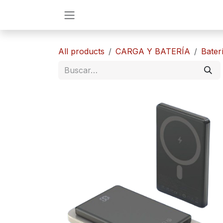
Ir al contenido
All products
CARGA Y BATERÍA
​Bater