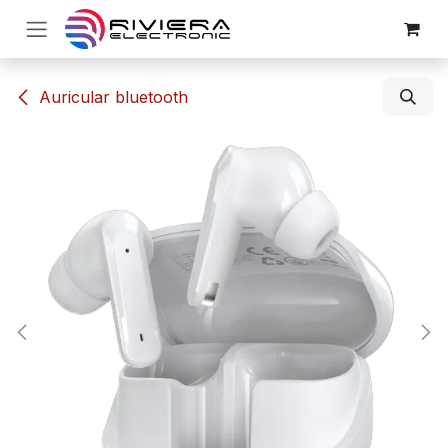
Ir al contenido
​Auricular bluetooth