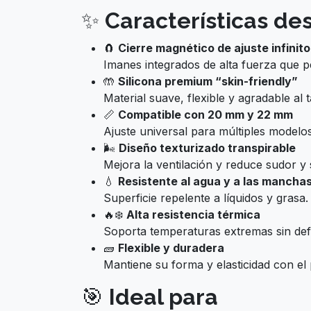
✨
Características de
🧲
Cierre magnético de ajuste infinito
Imanes integrados de alta fuerza que p
🤲
Silicona premium “skin-friendly”
Material suave, flexible y agradable al
📏
Compatible con 20 mm y 22 mm
Ajuste universal para múltiples modelo
🌬️
Diseño texturizado transpirable
Mejora la ventilación y reduce sudor y 
💧
Resistente al agua y a las mancha
Superficie repelente a líquidos y grasa.
🔥❄️
Alta resistencia térmica
Soporta temperaturas extremas sin def
🧱
Flexible y duradera
Mantiene su forma y elasticidad con el 
🎯
Ideal para