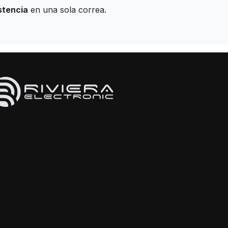
stencia
en una sola correa.