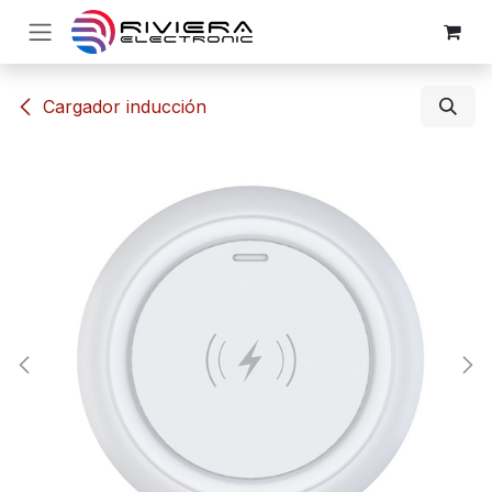
Ir al contenido
​​Cargador inducción