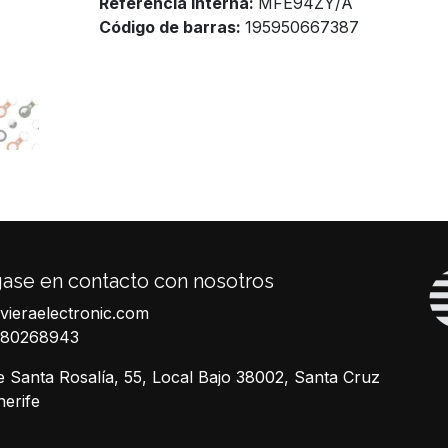
Referencia Interna:
MFE94ZY/A
Código de barras:
195950667387
ase en contacto con nosotros
ivieraelectronic.com
680268943
e Santa Rosalía, 55, Local Bajo 38002, Santa Cruz
nerife