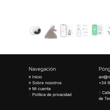
Navegación
Póng
Inicio
avi@r
Sobre nosotros
+34 
Mi cuenta
Call
Política de privacidad
de Te