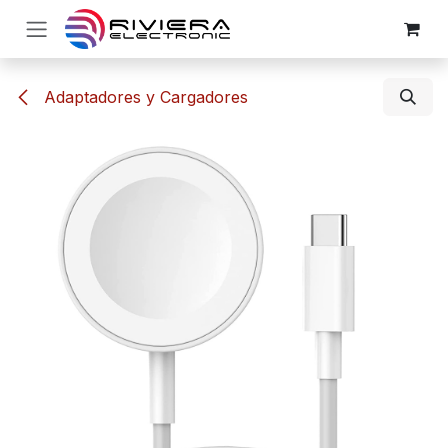
Ir al contenido
Adaptadores y Cargadores