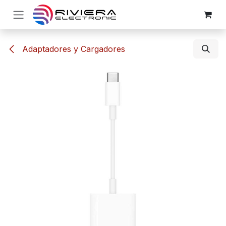
Ir al contenido
Adaptadores y Cargadores