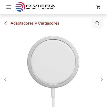
Ir al contenido
Adaptadores y Cargadores