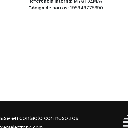
Referencia Interna:
MYQT3ZM/A
Código de barras:
195949775390
ase en contacto con nosotros
ivieraelectronic.com