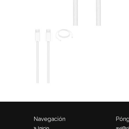
Navegación
Póng
Inicio
avi@r