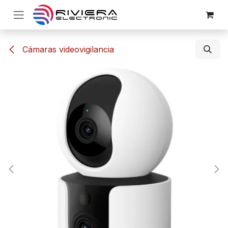
Ir al contenido
Cámaras videovigilancia