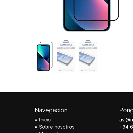
Navegación
Póng
Inicio
avi@r
Sobre nosotros
+34 