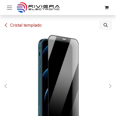
Ir al contenido
​​Cristal templado