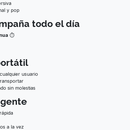
rsiva
mal y pop
ompaña todo el día
inua
⏱️
ortátil
cualquier usuario
 transportar
do sin molestias
igente
rápida
vos a la vez