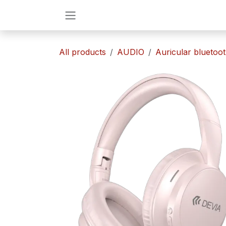
Ir al contenido
All products
AUDIO
​Auricular bluetoo