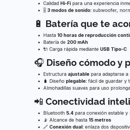
Calidad
Hi-Fi
para una experiencia inme
🎚️
3 modos de sonido
: subwoofer, nor
🔋
Batería que te ac
Hasta
10 horas de reproducción cont
Batería de
200 mAh
🔌 Carga rápida mediante
USB Tipo-C
🎧
Diseño cómodo y p
Estructura
ajustable
para adaptarse a 
🧳 Diseño
plegable
: fácil de guardar y
Almohadillas suaves para uso prolonga
📲
Conectividad intel
Bluetooth
5.4
para conexión estable y 
📡 Alcance de hasta
15 metros
🔗
Conexión dual
: enlaza dos dispositi