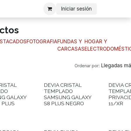
Iniciar sesión
ctos
STACADOS
FOTOGRAFIA
FUNDAS Y
HOGAR Y
CARCASAS
ELECTRODOMÉSTI
Llegadas má
Ordenar por:
RISTAL
DEVIA CRISTAL
DEVIA C
ADO
TEMPLADO
TEMPLA
G GALAXY
SAMSUNG GALAXY
PRIVACI
 PLUS
S8 PLUS NEGRO
11/XR