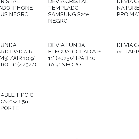
CRISTAL
DEVIA CRISTAL
DEVIA 
ADO IPHONE
TEMPLADO
NATURE
LUS NEGRO
SAMSUNG S20+
PRO MA
NEGRO
FUNDA
DEVIA FUNDA
DEVIA 
RD IPAD AIR
ELEGUARD IPAD A16
en 1 AP
M3) /AIR 10,9"
11" (2025)/ IPAD 10
PRO 11" (4/3/2)
10,9" NEGRO
CABLE TIPO C
C 240w 1.5m
OPORTE