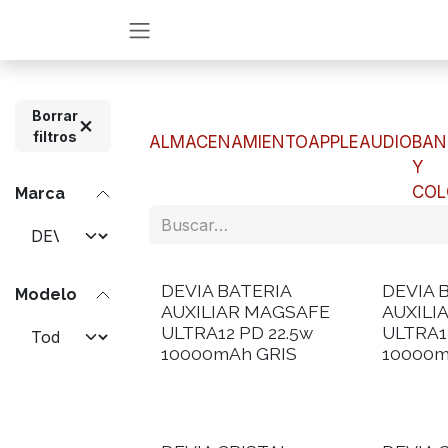
Ir al contenido
Borrar
filtros
ALMACENAMIENTO
APPLE
AUDIO
BAN
Y
COL
Marca
DEVIA BATERIA
DEVIA 
Modelo
AUXILIAR MAGSAFE
AUXILI
ULTRA12 PD 22.5w
ULTRA1
10000mAh GRIS
10000