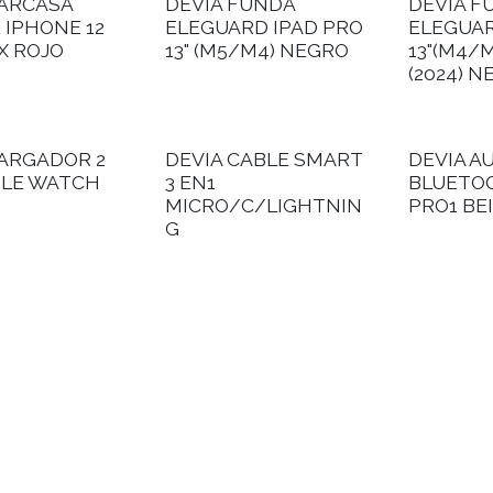
CARCASA
DEVIA FUNDA
DEVIA F
 IPHONE 12
ELEGUARD IPAD PRO
ELEGUAR
X ROJO
13" (M5/M4) NEGRO
13"(M4/M
(2024) 
CARGADOR 2
DEVIA CABLE SMART
DEVIA A
PLE WATCH
3 EN1
BLUETO
MICRO/C/LIGHTNIN
PRO1 BE
G