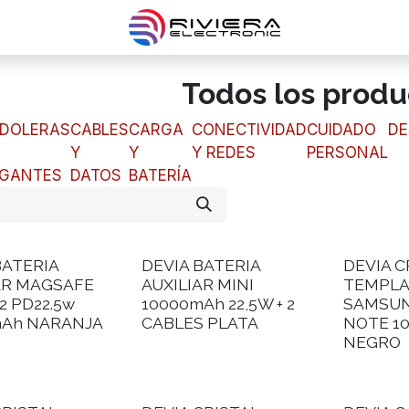
Todos los produ
DOLERAS
CABLES
CARGA
CONECTIVIDAD
CUIDADO
DE
Y
Y
Y REDES
PERSONAL
GANTES
DATOS
BATERÍA
BATERIA
DEVIA BATERIA
DEVIA C
AR MAGSAFE
AUXILIAR MINI
TEMPL
2 PD22.5w
10000mAh 22,5W + 2
SAMSUN
mAh NARANJA
CABLES PLATA
NOTE 10
NEGRO