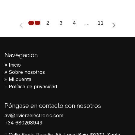
1
2
3
4
…
11
Navegación
Inicio
Sobre nosotros
Mi cuenta
Política de privacidad
Póngase en contacto con nosotros
avi@rivieraelectronic.com
+34 680268943
Calle Santa Rosalía, 55, Local Bajo 38002, Santa