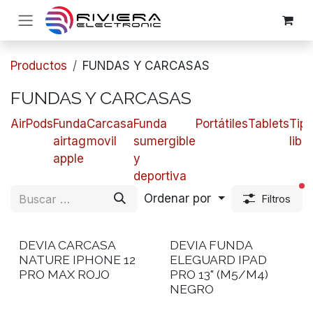
Ir al contenido
Productos
FUNDAS Y CARCASAS
FUNDAS Y CARCASAS
AirPods
Funda
​​Carcasa
​​Funda
Portátiles
Tablets
Tip
airtag
movil
sumergible
libro
apple
y
deportiva
fi
Ordenar por
Filtros
DEVIA CARCASA
DEVIA FUNDA
NATURE IPHONE 12
ELEGUARD IPAD
PRO MAX ROJO
PRO 13" (M5/M4)
NEGRO