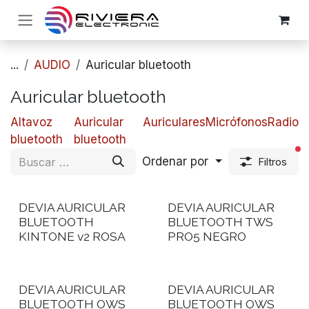
Ir al contenido
...
AUDIO
​Auricular bluetooth
​Auricular bluetooth
​​Altavoz
​Auricular
​Auriculares
Micrófonos
Radio
bluetooth
bluetooth
fi
Ordenar por
Filtros
DEVIA AURICULAR
DEVIA AURICULAR
BLUETOOTH
BLUETOOTH TWS
KINTONE v2 ROSA
PRO5 NEGRO
DEVIA AURICULAR
DEVIA AURICULAR
BLUETOOTH OWS
BLUETOOTH OWS