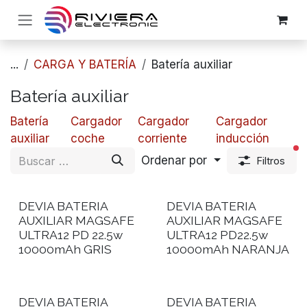
Ir al contenido
...
CARGA Y BATERÍA
​Batería auxiliar
​Batería auxiliar
​Batería
​​Cargador
​​Cargador
​​Cargador
auxiliar
coche
corriente
inducción
fi
Ordenar por
Filtros
DEVIA BATERIA
DEVIA BATERIA
AUXILIAR MAGSAFE
AUXILIAR MAGSAFE
ULTRA12 PD 22.5w
ULTRA12 PD22.5w
10000mAh GRIS
10000mAh NARANJA
DEVIA BATERIA
DEVIA BATERIA