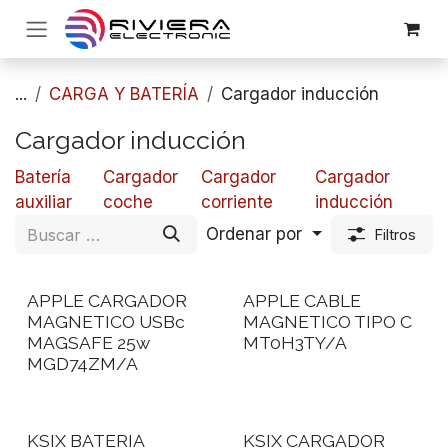
Ir al contenido
...
CARGA Y BATERÍA
​​Cargador inducción
​​Cargador inducción
​Batería
​​Cargador
​​Cargador
​​Cargador
auxiliar
coche
corriente
inducción
Ordenar por
Filtros
APPLE CARGADOR
APPLE CABLE
MAGNETICO USBc
MAGNETICO TIPO C
MAGSAFE 25w
MT0H3TY/A
MGD74ZM/A
KSIX BATERIA
KSIX CARGADOR