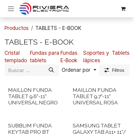
Ir al contenido
Productos
TABLETS - E-BOOK
TABLETS - E-BOOK
Cristal
Fundas para
Fundas
Soportes y
Tablets
templado
tablets
E-Book
lápices
Ordenar por
Filtros
MAILLON FUNDA
MAILLON FUNDA
TABLET 9.6"-11"
TABLET 9.7"-11"
UNIVERSAL NEGRO
UNIVERSAL ROSA
SUBBLIM FUNDA
SAMSUNG TABLET
KEYTAB PRO BT
GALAXY TAB A11+ 11"/