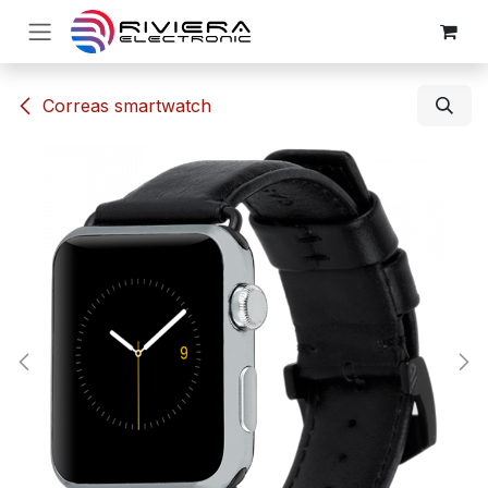
Ir al contenido
​Correas smartwatch