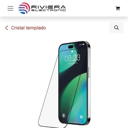
Ir al contenido
​​Cristal templado